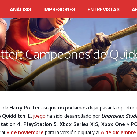
ANÁLISIS
IMPRESIONES
ENTREVISTAS
A
Potter: Campeones de Quid
so de
Harry Potter
así que no podíamos dejar pasar la oportun
 Quidditch
. El
juego
ha sido desarrollado por
Unbroken Stud
tation 4
,
PlayStation 5
,
Xbox Series X|S
,
Xbox One
y
P
 al
8 de noviembre
para la versión digital y al
6 de diciembre