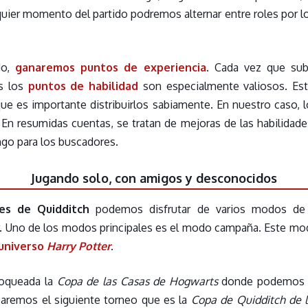
quier momento del partido podremos alternar entre roles por l
do,
ganaremos puntos de experiencia
. Cada vez que su
es los
puntos de habilidad
son especialmente valiosos. Es
que es importante distribuirlos sabiamente. En nuestro caso, 
En resumidas cuentas, se tratan de mejoras de las habilidad
ngo para los buscadores.
Jugando solo, con amigos y desconocidos
es de Quidditch
podemos disfrutar de varios modos de 
ar. Uno de los modos principales es el modo campaña. Este m
 universo
Harry Potter
.
loqueada la
Copa de las Casas de Hogwarts
donde podemos el
earemos el siguiente torneo que es la
Copa de Quidditch de 