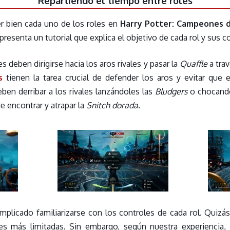
Repartiendo el tiempo entre roles
r bien cada uno de los roles en
Harry Potter: Campeones d
 presenta un tutorial que explica el objetivo de cada rol y sus c
es deben dirigirse hacia los aros rivales y pasar la
Quaffle
a trav
es
tienen la tarea crucial de defender los aros y evitar que 
eben derribar a los rivales lanzándoles las
Bludgers
o chocando
e encontrar y atrapar la
Snitch dorada
.
omplicado familiarizarse con los controles de cada rol. Quizá
nes más limitadas. Sin embargo, según nuestra experiencia,