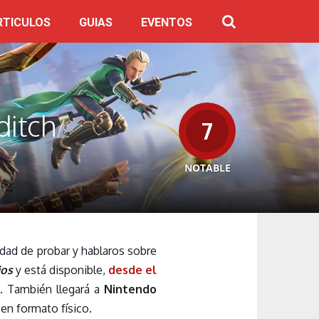
RTICULOS
GUIAS
EVENTOS
ditch
7
NOTABLE
idad de probar y hablaros sobre
ios
y está disponible,
desde el
C
. También llegará a
Nintendo
en formato físico.