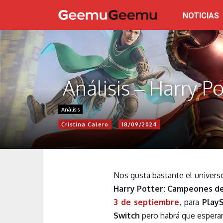
NOTICIAS
Análisis – Harry 
Análisis
Cristina Calero
18/09/2024
Nos gusta bastante el univer
Harry Potter: Campeones de
3 de septiembre
, para
PlayS
Switch
pero habrá que esperar