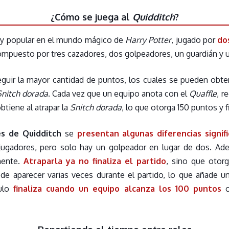
¿Cómo se juega al
Quidditch
?
y popular en el mundo mágico de
Harry Potter
, jugado por
do
ompuesto por tres cazadores, dos golpeadores, un guardián y 
seguir la mayor cantidad de puntos, los cuales se pueden obt
Snitch dorada
. Cada vez que un equipo anota con el
Quaffle
, r
tiene al atrapar la
Snitch dorada
, lo que otorga 150 puntos y f
s de Quidditch
se
presentan algunas diferencias signifi
jugadores, pero solo hay un golpeador en lugar de dos. Ad
mente.
Atraparla ya no finaliza el partido
, sino que otor
e aparecer varias veces durante el partido, lo que añade un
tulo
finaliza cuando un equipo alcanza los 100 puntos
o