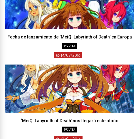
Fecha de lanzamiento de ‘MeiQ: Labyrinth of Death’ en Europa
PS VITA
14/07/2016
‘MeiQ: Labyrinth of Death’ nos llegará este otoño
PS VITA