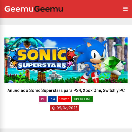
Anunciado Sonic Superstars para PS4, Xbox One, Switch y PC
PC
PS4
Switch
XBOX ONE
09/06/2023