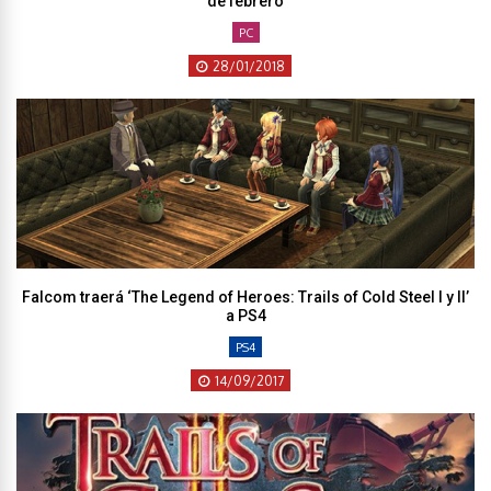
de febrero
PC
28/01/2018
Falcom traerá ‘The Legend of Heroes: Trails of Cold Steel I y II’
a PS4
PS4
14/09/2017