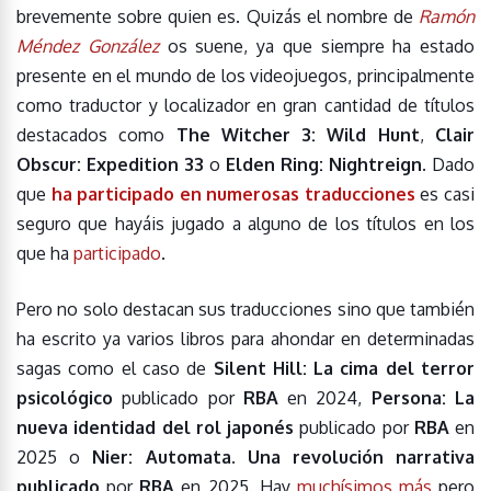
brevemente sobre quien es. Quizás el nombre de
Ramón
Méndez González
os suene, ya que siempre ha estado
presente en el mundo de los videojuegos, principalmente
como traductor y localizador en gran cantidad de títulos
destacados como
The Witcher 3: Wild Hunt
,
Clair
Obscur: Expedition 33
o
Elden Ring: Nightreign
. Dado
que
ha participado en
numerosas traducciones
es casi
seguro que hayáis jugado a alguno de los títulos en los
que ha
participado
.
Pero no solo destacan sus traducciones sino que también
ha escrito ya varios libros para ahondar en determinadas
sagas como el caso de
Silent Hill: La cima del terror
psicológico
publicado por
RBA
en 2024,
Persona: La
nueva identidad del rol japonés
publicado por
RBA
en
2025 o
Nier: Automata. Una revolución narrativa
publicado
por
RBA
en 2025. Hay
muchísimos más
pero