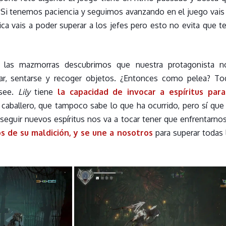
il. Si tenemos paciencia y seguimos avanzando en el juego vai
ica vais a poder superar a los jefes pero esto no evita que t
 las mazmorras descubrimos que nuestra protagonista 
tar, sentarse y recoger objetos. ¿Entonces como pelea? Tod
osee.
Lily
tiene
la capacidad de invocar a espíritus par
aballero, que tampoco sabe lo que ha ocurrido, pero sí que 
seguir nuevos espíritus nos va a tocar tener que enfrentarnos
s de su maldición, y se une a nosotros
para superar todas 