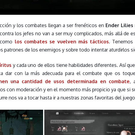
cción y los combates llegan a ser frenéticos en
Ender Lilies
 contra los jefes no van a ser muy complicados, más allá de e
s como
los combates se vuelven más tácticos
. Tenemos 
los patrones de los enemigos y sobre todo intentar aturdirlos
ritus
y cada uno de ellos tiene habilidades diferentes. Así 
ta dar con la más adecuada para el combate que os toqu
ienen una cantidad de usos determinada en combate
, 
rlos con moderación y en el momento más propicio ya que si s
rre nos va a tocar hasta ir a nuestras zonas favoritas del jueg