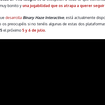
l muy bonito y
una jugabilidad que os atrapa a querer seguir
 que
desarrolla
Binary Haze Interactive
, está actualmente disp
o os preocupéis si no tenéis algunas de estas dos plataforma
 5
el próximo
5 y 6 de julio
.