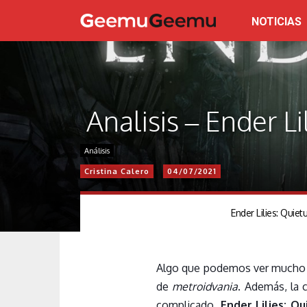
NOTICIAS
Analisis – Ender Li
Análisis
Cristina Calero
04/07/2021
Ender Lilies: Quiet
Algo que podemos ver mucho 
de
metroidvania
. Además, la 
complicado.
Ender Lilies: Q