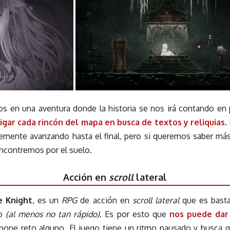
 en una aventura donde la historia se nos irá contando en
igar cada rincón del mapa en busca de textos y reliquias
.
lemente avanzando hasta el final, pero si queremos saber más
encontremos por el suelo.
Acción en
scroll
lateral
e Knight
, es un
RPG
de acción en
scroll lateral
que es bastan
go
(al menos no tan rápido)
. Es por esto que
nos puede dar 
pone reto alguno. El juego tiene un ritmo pausado y busca q