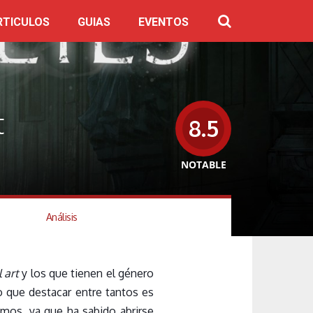
RTICULOS
GUIAS
EVENTOS
t
8.5
NOTABLE
Análisis
l art
y los que tienen el género
o que destacar entre tantos es
mos, ya que ha sabido abrirse