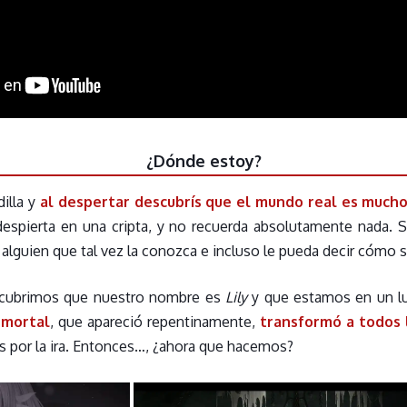
¿Dónde estoy?
illa y
al despertar descubrís que el mundo real es much
l despierta en una cripta, y no recuerda absolutamente nada.
 alguien que tal vez la conozca e incluso le pueda decir cómo s
scubrimos que nuestro nombre es
Lily
y que estamos en un l
 mortal
, que apareció repentinamente,
transformó a todos l
por la ira. Entonces…, ¿ahora que hacemos?