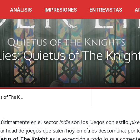
ANÁLISIS
IMPRESIONES
ENTREVISTAS
A
lies: Quietus of The Knigh
us of The K...
últimamente en el sector
indie
son los juegos con estilo
pixe
cantidad de juegos que salen hoy en día es descomunal por l
uietus of The Knight
es la excepción a todo lo que comenta