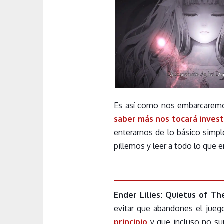
Es así como nos embarcaremos
saber más nos tocará invest
enterarnos de lo básico simp
pillemos y leer a todo lo que 
Ender Lilies: Quietus of Th
evitar que abandones el jue
principio
y que incluso no su