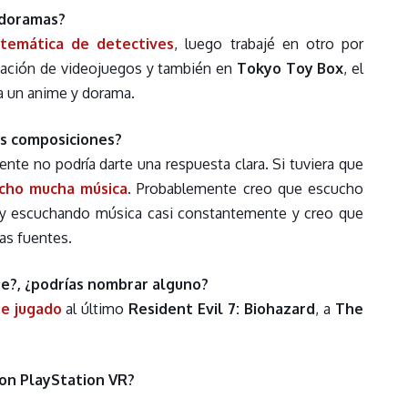
 doramas?
emática de detectives
, luego trabajé en otro por
eación de videojuegos y también en
Tokyo Toy Box
, el
a un anime y dorama.
us composiciones?
te no podría darte una respuesta clara. Si tuviera que
cho mucha música
. Probablemente creo que escucho
oy escuchando música casi constantemente y creo que
as fuentes.
bre?, ¿podrías nombrar alguno?
e jugado
al último
Resident Evil 7: Biohazard
, a
The
con PlayStation VR?