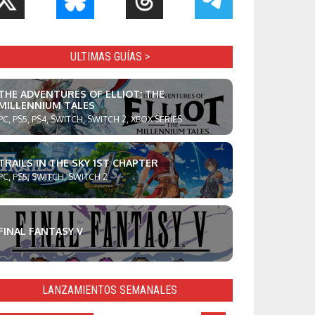
ULTIMAS GUÍAS >
THE ADVENTURES OF ELLIOT: THE
MILLENNIUM TALES
PC, PS5, PS4, SWITCH, SWITCH 2, XBOX SERIES
TRAILS IN THE SKY 1ST CHAPTER
PC, PS5, SWITCH, SWITCH 2
FINAL FANTASY V
LANZAMIENTOS SEMANALES