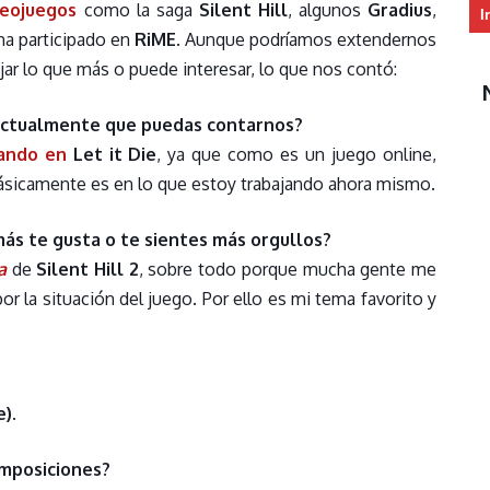
deojuegos
como la saga
Silent Hill
, algunos
Gradius
,
I
ha participado en
RiME
. Aunque podríamos extendernos
ar lo que más o puede interesar, lo que nos contó:
actualmente que puedas contarnos?
ando en
Let it Die
, ya que como es un juego online,
básicamente es en lo que estoy trabajando ahora mismo.
más te gusta o te sientes más orgullos?
a
de
Silent Hill 2
, sobre todo porque mucha gente me
por la situación del juego. Por ello es mi tema favorito y
e)
.
omposiciones?