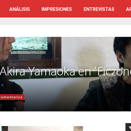
ANÁLISIS
IMPRESIONES
ENTREVISTAS
A
 Akira Yamaoka en ‘Ficzon
 comentarios