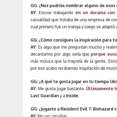
GG: ¿Nos podrías nombrar alguno de esos
AY
: Estuve trabajando
en un dorama con t
casualidad que trataba de una empresa de cr
cual primero fue un manga y luego se adaptó 
GG: ¿Cómo consigues la inspiración para t
AY
: Es algo que me preguntan mucho y realmen
decantarme por algo sería que
porque escu
más música que la mayoría de la gente. Est
por eso acabo recibiendo inspiración de much
GG: ¿A qué te gusta jugar en tu tiempo li
AY
: Me gusta jugar bastante.
Últimamente h
Last Guardian
y a
Inside
.
GG: ¿Jugaste a Resident Evil 7: Biohazard 
AY
: No, no, sin ellas.