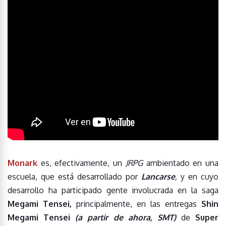
Monark
es, efectivamente, un
JRPG
ambientado en una
escuela, que está desarrollado por
Lancarse
,
y en cuyo
desarrollo ha participado gente involucrada en la saga
Megami Tensei,
principalmente, en las entregas
Shin
Megami Tensei
(a partir de ahora, SMT)
de
Super