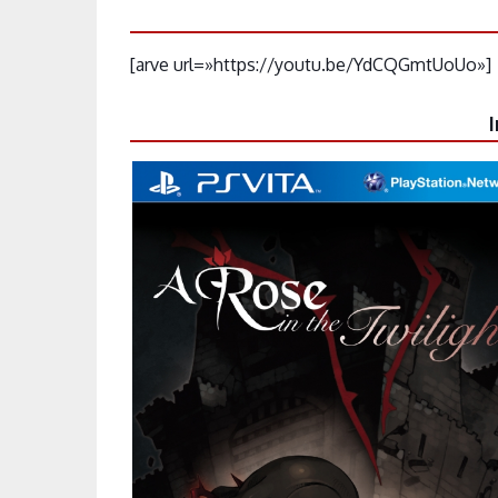
[arve url=»https://youtu.be/YdCQGmtUoUo»]