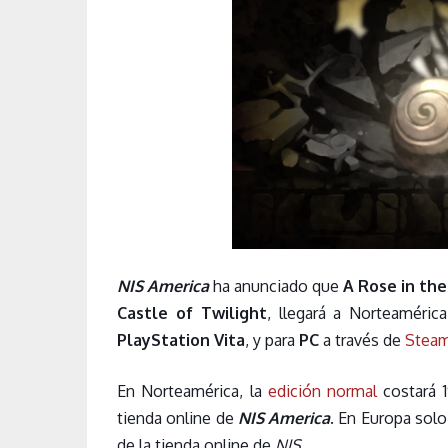
NIS America
ha anunciado que
A Rose in the
Castle of Twilight
, llegará a Norteaméric
PlayStation Vita
, y para
PC
a través de
Stea
En Norteamérica, la
edición normal
costará 1
tienda online de
NIS America
. En Europa solo
de la tienda online de
NIS
.