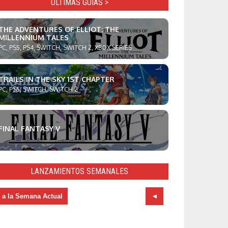
ULTIMAS GUÍAS >
THE ADVENTURES OF ELLIOT: THE
MILLENNIUM TALES
PC, PS5, PS4, SWITCH, SWITCH 2, XBOX SERIES
TRAILS IN THE SKY 1ST CHAPTER
PC, PS5, SWITCH, SWITCH 2
FINAL FANTASY V
LANZAMIENTOS SEMANALES
r a la Semana Actual