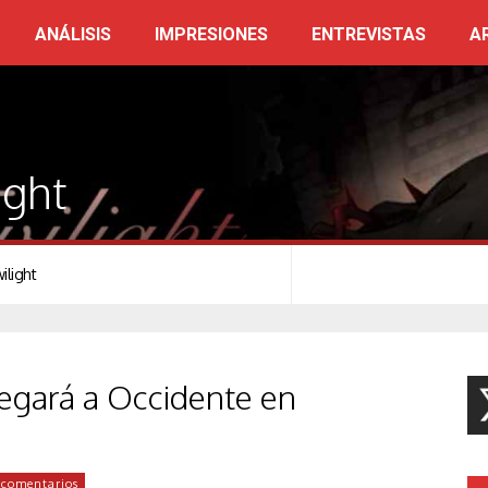
ANÁLISIS
IMPRESIONES
ENTREVISTAS
A
ight
ilight
llegará a Occidente en
 comentarios