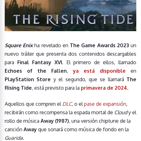
Square Enix
ha revelado en
The Game Awards 2023
un
nuevo tráiler que presenta dos contenidos descargables
para
Final Fantasy XVI
. El primero de ellos, llamado
Echoes of the Fallen
,
ya está disponible
en
PlayStation Store
y el segundo, que se llamará
The
Rising Tide
, está previsto para la
primavera de 2024
.
Aquellos que compren el
DLC
, o el
pase de expansión
,
recibirán como recompensa la espada mortal de
Cloud
y el
rollo de música
Away (1987)
, una versión chiptune de la
canción
Away
que sonará como música de fondo en la
Guarida
.