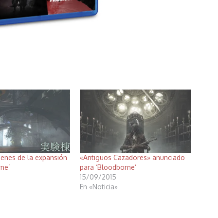
enes de la expansión
«Antiguos Cazadores» anunciado
ne’
para ‘Bloodborne’
15/09/2015
En «Noticia»