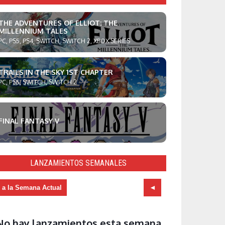
THE ADVENTURES OF ELLIOT: THE
MILLENNIUM TALES
PC, PS5, PS4, SWITCH, SWITCH 2, XBOX SERIES
TRAILS IN THE SKY 1ST CHAPTER
PC, PS5, SWITCH, SWITCH 2
FINAL FANTASY V
LANZAMIENTOS SEMANALES
r a la Semana Actual
No hay lanzamientos esta semana