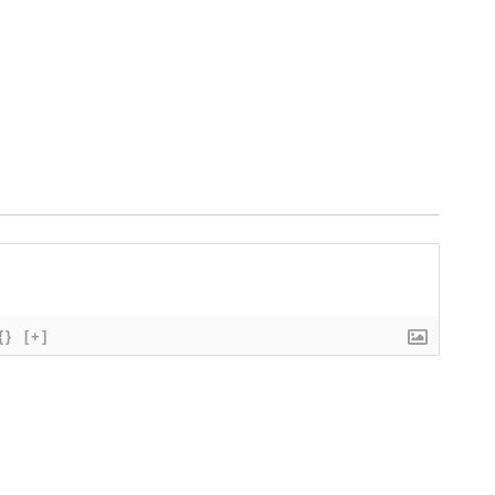
{}
[+]