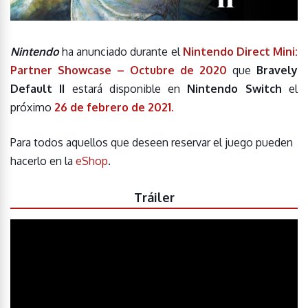
Nintendo
ha anunciado durante el
Nintendo Direct Mini:
Partner Showcase – Octubre de 2020
que
Bravely
Default II
estará disponible en
Nintendo Switch
el
próximo
26 de febrero de 2021.
Para todos aquellos que deseen reservar el juego pueden
hacerlo en la
eShop
.
Tráiler