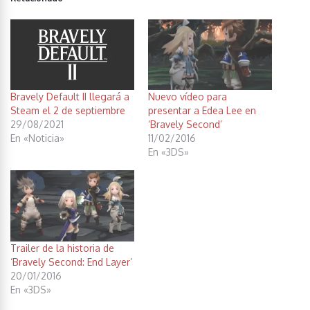
Bravely Default II llegará a
Nuevo vídeo para
Steam el 2 de septiembre
presentar a Edea Lee en
29/08/2021
‘Bravely Second’
En «Noticia»
11/02/2016
En «3DS»
Trailer de la historia de
‘Bravely Second: End Layer’
20/01/2016
En «3DS»