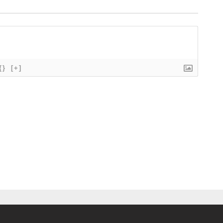
{}
[+]