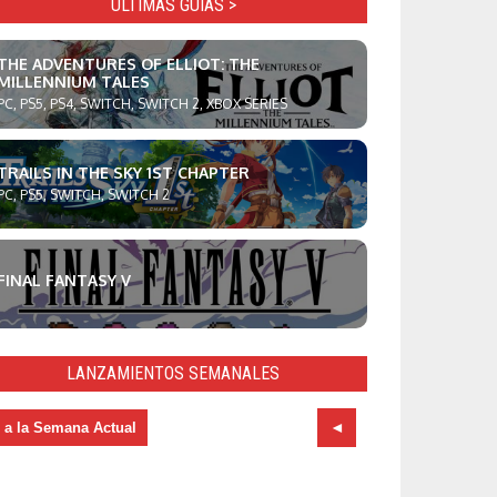
ULTIMAS GUÍAS >
THE ADVENTURES OF ELLIOT: THE
MILLENNIUM TALES
PC, PS5, PS4, SWITCH, SWITCH 2, XBOX SERIES
TRAILS IN THE SKY 1ST CHAPTER
PC, PS5, SWITCH, SWITCH 2
FINAL FANTASY V
LANZAMIENTOS SEMANALES
r a la Semana Actual