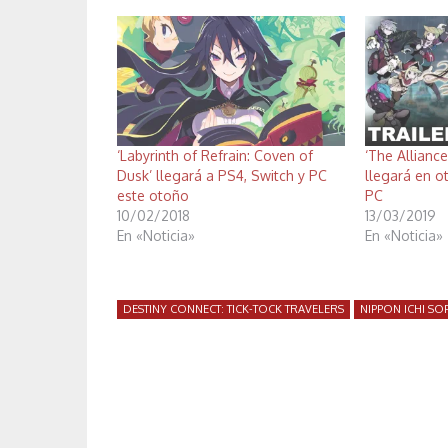
‘Labyrinth of Refrain: Coven of
‘The Allianc
Dusk’ llegará a PS4, Switch y PC
llegará en o
este otoño
PC
10/02/2018
13/03/2019
En «Noticia»
En «Noticia»
DESTINY CONNECT: TICK-TOCK TRAVELERS
NIPPON ICHI S