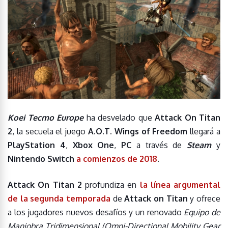
Koei Tecmo Europe
ha desvelado que
Attack On Titan
2
, la secuela el juego
A.O.T. Wings of Freedom
llegará a
PlayStation 4
,
Xbox One
,
PC
a través de
Steam
y
Nintendo Switch
a comienzos de 2018
.
Attack On Titan 2
profundiza en
la línea argumental
de la segunda temporada
de
Attack on Titan
y ofrece
a los jugadores nuevos desafíos y un renovado
Equipo de
Maniobra Tridimensional
(Omni-Directional Mobility Gear