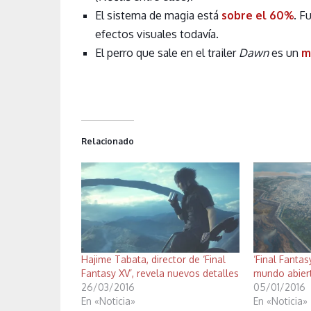
El sistema de magia está
sobre el 60%
. F
efectos visuales todavía.
El perro que sale en el trailer
Dawn
es un
m
Relacionado
Hajime Tabata, director de ‘Final
‘Final Fanta
Fantasy XV’, revela nuevos detalles
mundo abier
26/03/2016
05/01/2016
En «Noticia»
En «Noticia»