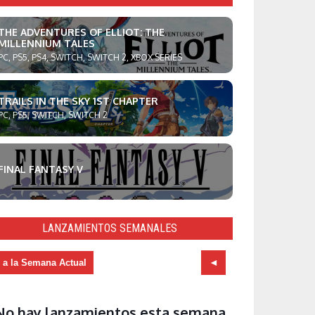
THE ADVENTURES OF ELLIOT: THE
MILLENNIUM TALES
PC, PS5, PS4, SWITCH, SWITCH 2, XBOX SERIES
TRAILS IN THE SKY 1ST CHAPTER
PC, PS5, SWITCH, SWITCH 2
FINAL FANTASY V
LANZAMIENTOS SEMANALES
r a la Semana Actual
No hay lanzamientos esta semana