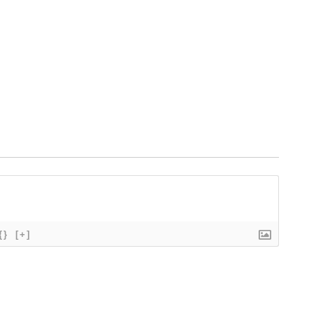
{}
[+]