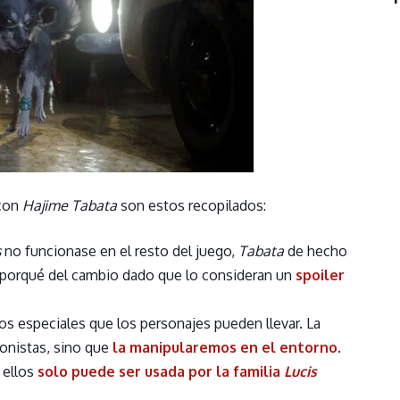
 con
Hajime Tabata
son estos recopilados:
s
no funcionase en el resto del juego,
Tabata
de hecho
l porqué del cambio dado que lo consideran un
spoiler
os especiales que los personajes pueden llevar. La
gonistas, sino que
la manipularemos en el entorno
.
 ellos
solo puede ser usada por la familia
Lucis