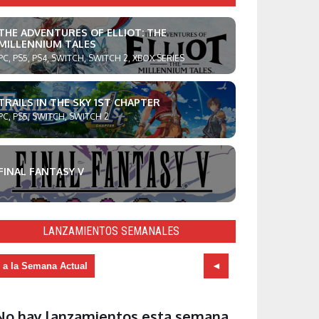
THE ADVENTURES OF ELLIOT: THE
MILLENNIUM TALES
PC, PS5, PS4, SWITCH, SWITCH 2, XBOX SERIES
TRAILS IN THE SKY 1ST CHAPTER
PC, PS5, SWITCH, SWITCH 2
FINAL FANTASY V
LANZAMIENTOS SEMANALES
r a la Semana Actual
No hay lanzamientos esta semana