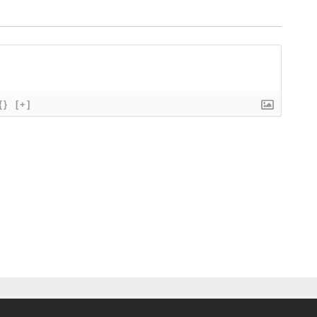
{}
[+]