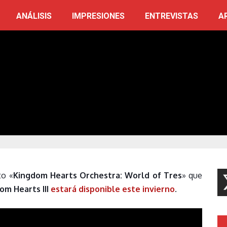
ANÁLISIS
IMPRESIONES
ENTREVISTAS
A
to «
Kingdom Hearts Orchestra: World of Tres
» que
m Hearts III
estará disponible este invierno
.