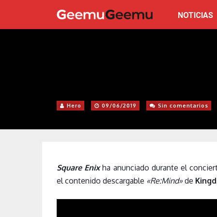
NOTICIAS
Hero
09/06/2019
Sin comentarios
Square Enix
ha anunciado durante el concier
el contenido descargable
«Re:Mind»
de
Kingdo