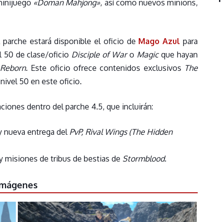
minijuego
«Doman Mahjong»
, así como nuevos minions,
l parche estará disponible el oficio de
Mago Azul
para
l 50 de clase/oficio
Disciple of War
o
Magic
que hayan
 Reborn
. Este oficio ofrece contenidos exclusivos
The
nivel 50 en este oficio.
ciones dentro del parche 4.5, que incluirán:
 nueva entrega del
PvP,
Rival Wings (The Hidden
y misiones de tribus de bestias de
Stormblood
.
Imágenes