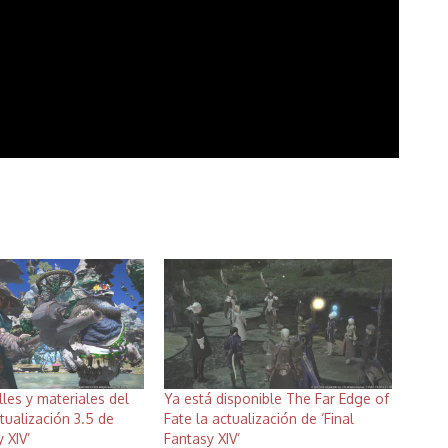
les y materiales del
Ya está disponible The Far Edge of
tualización 3.5 de
Fate la actualización de ‘Final
 XIV’
Fantasy XIV’