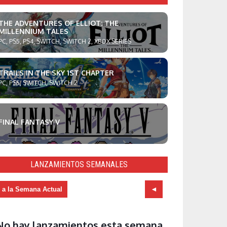
THE ADVENTURES OF ELLIOT: THE
MILLENNIUM TALES
PC, PS5, PS4, SWITCH, SWITCH 2, XBOX SERIES
TRAILS IN THE SKY 1ST CHAPTER
PC, PS5, SWITCH, SWITCH 2
FINAL FANTASY V
LANZAMIENTOS SEMANALES
r a la Semana Actual
No hay lanzamientos esta semana