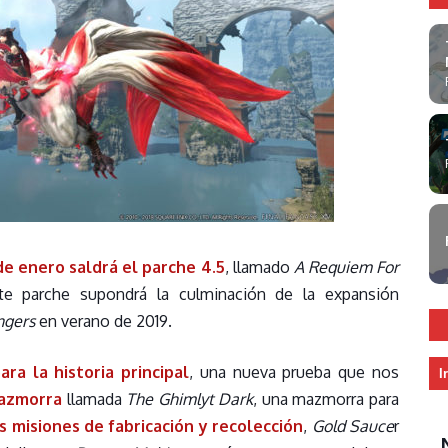
de enero saldrá el parche 4.5
, llamado
A Requiem For
te parche supondrá la culminación de la expansión
ngers
en verano de 2019.
ra la historia principal
, una nueva prueba que nos
I
azmorra
llamada
The Ghimlyt Dark
, una mazmorra para
 misiones de fabricación y recolección
,
Gold Sauce
r