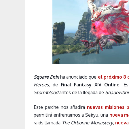
Square Enix
ha anunciado que
el próximo 8 
Heroes
, de
Final Fantasy XIV Online
. Es
Stormblood
antes de la llegada de
Shadowbri
Este parche nos añadirá
nuevas misiones pa
permitirá enfrentarnos a Seiryu, una
nueva m
raids llamada
The Orbonne Monastery
,
nuevas