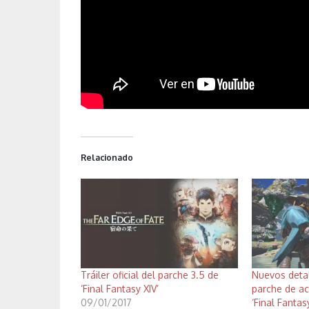
Relacionado
Tráiler oficial del parche 3.5 de
Nuevos detal
‘Final Fantasy XIV’
parche de ac
09/01/2017
‘Final Fantasy