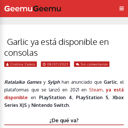
Garlic ya está disponible en
consolas
Cristina Calero
08/07/2023
Sin comentarios
Ratalaika Games
y
Sylph
han anunciado que
Garlic
, el
plataformas que se lanzó en 2021 en
Steam
,
ya está
disponible
en
PlayStation 4
,
PlayStation 5
,
Xbox
Series X|S
y
Nintendo Switch
.
¿De qué va?