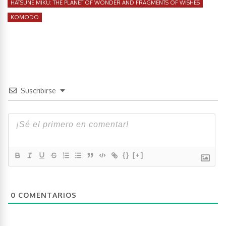
HATSUNE MIKU: THE PLANET OF WONDER AND FRAGMENTS OF WISHES
KOMODO
Suscribirse
{}
[+]
0
COMENTARIOS