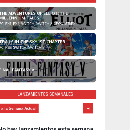
THE ADVENTURES OF ELLIOT: THE
MILLENNIUM TALES
PC, PS5, PS4, SWITCH, SWITCH 2, XBOX SERIES
TRAILS IN THE SKY 1ST CHAPTER
PC, PS5, SWITCH, SWITCH 2
FINAL FANTASY V
LANZAMIENTOS SEMANALES
r a la Semana Actual
No hay lanzamientos esta semana