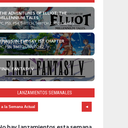
THE ADVENTURES OF ELLIOT: THE
MILLENNIUM TALES
PC, PS5, PS4, SWITCH, SWITCH 2, XBOX SERIES
TRAILS IN THE SKY 1ST CHAPTER
PC, PS5, SWITCH, SWITCH 2
FINAL FANTASY V
LANZAMIENTOS SEMANALES
r a la Semana Actual
No hay lanzamientos esta semana