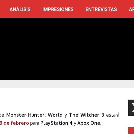
ANÁLISIS
IMPRESIONES
ENTREVISTAS
A
 de
Monster Hunter: World
y
The Witcher 3
estará
8 de febrero
para
PlayStation 4
y
Xbox One
.