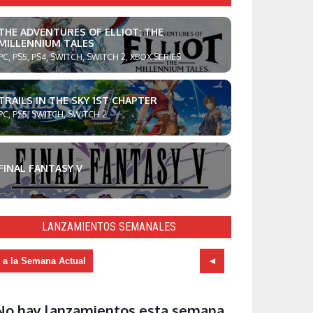
THE ADVENTURES OF ELLIOT: THE
MILLENNIUM TALES
PC, PS5, PS4, SWITCH, SWITCH 2, XBOX SERIES
TRAILS IN THE SKY 1ST CHAPTER
PC, PS5, SWITCH, SWITCH 2
FINAL FANTASY V
LANZAMIENTOS SEMANALES
r a la Semana Actual
No hay lanzamientos esta semana