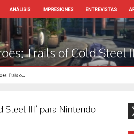
ANÁLISIS
IMPRESIONES
ENTREVISTAS
A
es: Trails of Cold Steel II
s: Trails o...
d Steel III’ para Nintendo