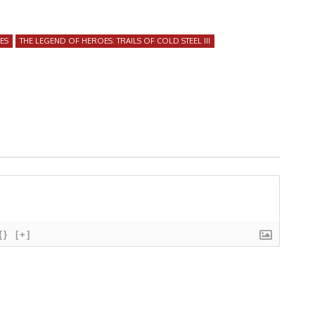
ES
THE LEGEND OF HEROES: TRAILS OF COLD STEEL III
{}
[+]