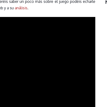
ueréis saber un poco más sobre el juego podéis echarle
b y a su
análisis
.