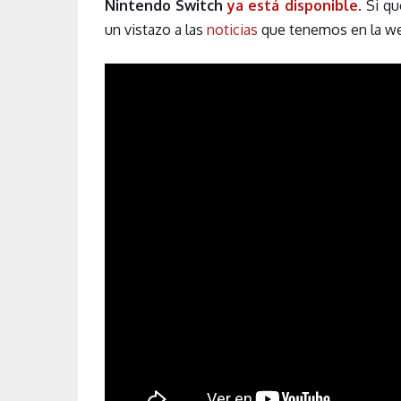
Nintendo Switch
ya está disponible
. Si q
un vistazo a las
noticias
que tenemos en la we