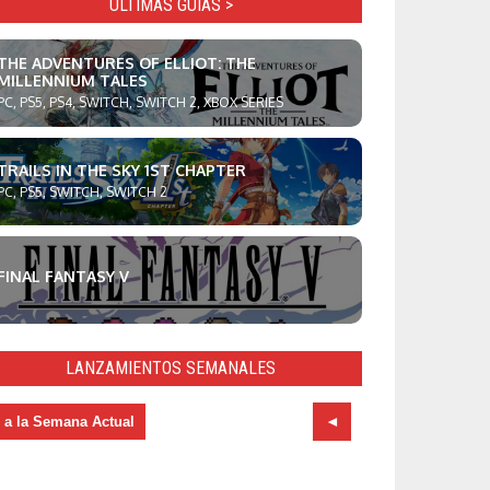
ULTIMAS GUÍAS >
THE ADVENTURES OF ELLIOT: THE
MILLENNIUM TALES
PC, PS5, PS4, SWITCH, SWITCH 2, XBOX SERIES
TRAILS IN THE SKY 1ST CHAPTER
PC, PS5, SWITCH, SWITCH 2
FINAL FANTASY V
LANZAMIENTOS SEMANALES
r a la Semana Actual