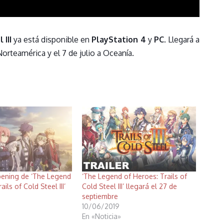
III
ya está disponible en
PlayStation 4
y
PC
. Llegará a
orteamérica y el 7 de julio a Oceanía.
pening de ‘The Legend
‘The Legend of Heroes: Trails of
ils of Cold Steel III’
Cold Steel III’ llegará el 27 de
septiembre
10/06/2019
En «Noticia»