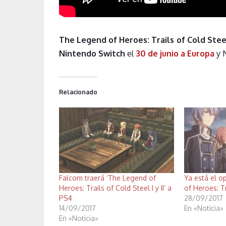
The Legend of Heroes: Trails of Cold Steel 
Nintendo Switch
el
30 de junio a Europa
y N
Relacionado
Falcom traerá ‘The Legend of
Ya está el o
Heroes: Trails of Cold Steel I y II’ a
of Heroes: Tra
PS4
28/09/2017
14/09/2017
En «Noticia»
En «Noticia»