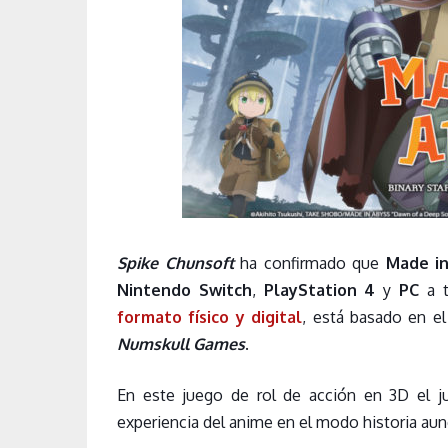
Spike Chunso
ft
ha confirmado que
Made in
Nintendo Switch
,
PlayStation 4
y
PC
a t
fo
rmato físico y digital
, está basado en 
Numskull Games
.
En este juego de rol de acción en 3D el 
experiencia del anime en el modo historia aunq