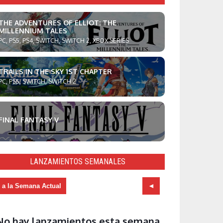
THE ADVENTURES OF ELLIOT: THE
MILLENNIUM TALES
PC, PS5, PS4, SWITCH, SWITCH 2, XBOX SERIES
TRAILS IN THE SKY 1ST CHAPTER
PC, PS5, SWITCH, SWITCH 2
FINAL FANTASY V
LANZAMIENTOS SEMANALES
r a la Semana Actual
No hay lanzamientos esta semana