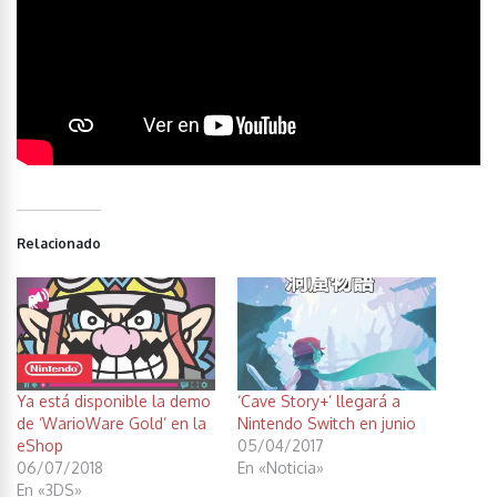
Relacionado
Ya está disponible la demo
‘Cave Story+’ llegará a
de ‘WarioWare Gold’ en la
Nintendo Switch en junio
eShop
05/04/2017
06/07/2018
En «Noticia»
En «3DS»