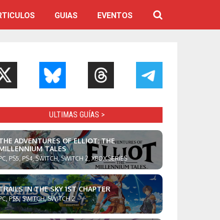
RTICULOS
GUIAS
EVENTOS
ULTIMAS GUÍAS >
THE ADVENTURES OF ELLIOT: THE
MILLENNIUM TALES
PC, PS5, PS4, SWITCH, SWITCH 2, XBOX SERIES
TRAILS IN THE SKY 1ST CHAPTER
PC, PS5, SWITCH, SWITCH 2