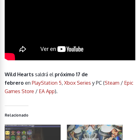
Wild Hearts
saldrá el
próximo 17 de
febrero
en
PlayStation 5
,
Xbox Series
y PC (
Steam
/
Epic
Games Store
/
EA App
).
Relacionado