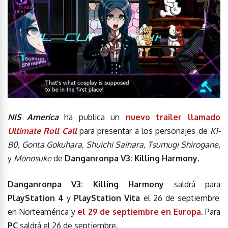
NIS America
ha publica un
nuevo trailer llamado
Ultimate Roll Call
para presentar a los personajes de
K1-
B0, Gonta Gokuhara, Shuichi Saihara, Tsumugi Shirogane
,
y
Monosuke
de
Danganronpa V3: Killing Harmony.
Danganronpa V3: Killing Harmony
saldrá para
PlayStation 4
y
PlayStation Vita
el 26 de septiembre
en Norteamérica y
el 29 de septiembre en Europa
. Para
PC
saldrá el 26 de septiembre.