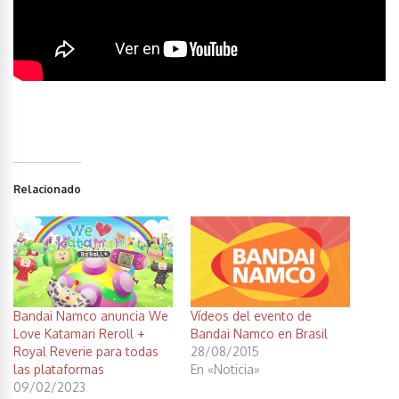
Relacionado
Bandai Namco anuncia We
Vídeos del evento de
Love Katamari Reroll +
Bandai Namco en Brasil
Royal Reverie para todas
28/08/2015
las plataformas
En «Noticia»
09/02/2023