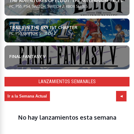
THE ADVENTURES OF ELLIOT: THE MILLENNIUM TALES
PC, PS5, PS4, SWITCH, SWITCH 2, XBOX SERIES
TRAILS IN THE SKY 1ST CHAPTER
PC, PS5, SWITCH, SWITCH 2
FINAL FANTASY V
LANZAMIENTOS SEMANALES
Ir a la Semana Actual
No hay lanzamientos esta semana