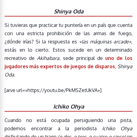
Shinya Oda
Si tuvieras que practicar tu puntería en un país que cuenta
con una estricta prohibición de las armas de fuego,
¿dónde irías? Si la respuesta es
«las máquinas arcade»
,
estás en lo cierto. Estos sucede en un determinado
recreativo de
Akihabara
, sede principal de
uno de los
jugadores más expertos de juegos de disparos
,
Shinya
Oda
.
[arve url=»https://youtu.be/PkMSZetUkVA»]
Ichiko Ohya
Cuando no está ocupada persiguiendo una pista,
podemos encontrar a la periodista
Ichiko Ohya
disfrutando de un trago
(o dos, o tres, o cuatro o cinco)
en