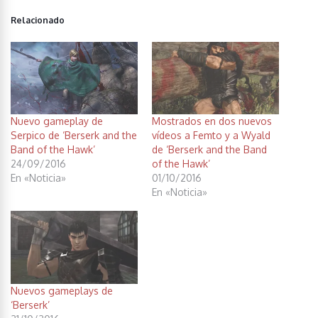
Relacionado
Nuevo gameplay de
Mostrados en dos nuevos
Serpico de ‘Berserk and the
vídeos a Femto y a Wyald
Band of the Hawk’
de ‘Berserk and the Band
24/09/2016
of the Hawk’
En «Noticia»
01/10/2016
En «Noticia»
Nuevos gameplays de
‘Berserk’