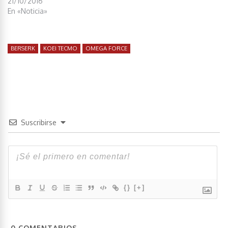
21/10/2016
En «Noticia»
BERSERK
KOEI TECMO
OMEGA FORCE
Suscribirse
{}
[+]
0
COMENTARIOS