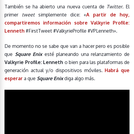
También se ha abierto una nueva cuenta de
Twitter
. El
primer
tweet
simplemente dice: «
A partir de hoy,
compartiremos información sobre Valkyrie Profile:
Lenneth
#FirstTweet #ValkyrieProfile #VPLenneth».
De momento no se sabe que van a hacer pero es posible
que
Square Enix
esté planeando una relanzamiento de
Valkyrie Profile: Lenneth
o bien para las plataformas de
generación actual y/o dispositivos móviles.
Habrá que
esperar
a que
Square Enix
diga algo más.