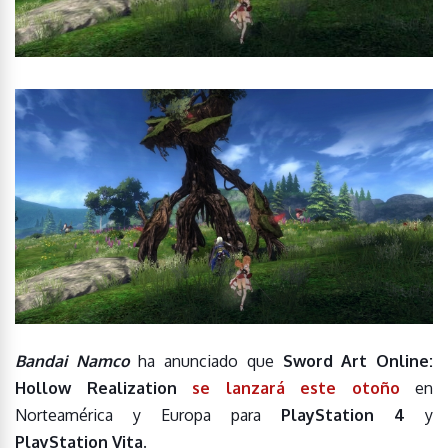
Bandai Namco
ha anunciado que
Sword Art Online:
Hollow Realization
se lanzará este otoño
en
Norteamérica y Europa para
PlayStation 4
y
PlayStation Vita
.