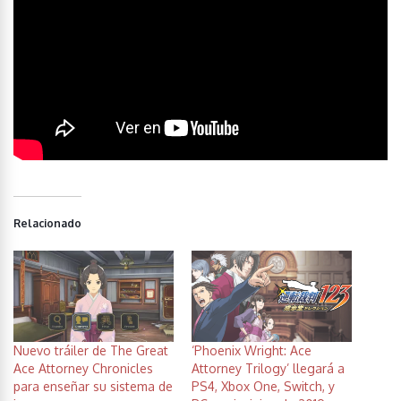
Relacionado
Nuevo tráiler de The Great
‘Phoenix Wright: Ace
Ace Attorney Chronicles
Attorney Trilogy’ llegará a
para enseñar su sistema de
PS4, Xbox One, Switch, y