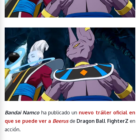
Bandai Namco
ha publicado un
nuevo tráiler oficial en
que se puede ver a
Beerus
de
Dragon Ball FighterZ
en
acción.