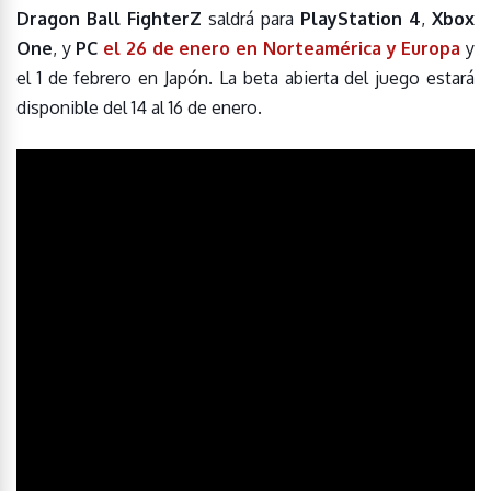
Dragon Ball FighterZ
saldrá para
PlayStation 4
,
Xbox
One
, y
PC
el 26 de enero en Norteamérica y Europa
y
el 1 de febrero en Japón. La beta abierta del juego estará
disponible del 14 al 16 de enero.