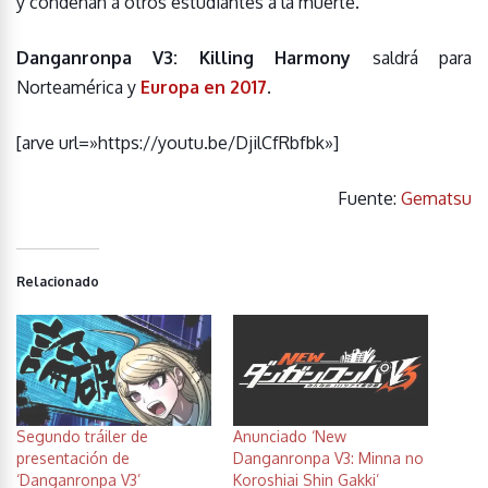
y condenan a otros estudiantes a la muerte.
Danganronpa V3: Killing Harmony
saldrá para
Norteamérica y
Europa en 2017
.
[arve url=»https://youtu.be/DjilCfRbfbk»]
Fuente:
Gematsu
Relacionado
Segundo tráiler de
Anunciado ‘New
presentación de
Danganronpa V3: Minna no
‘Danganronpa V3’
Koroshiai Shin Gakki’