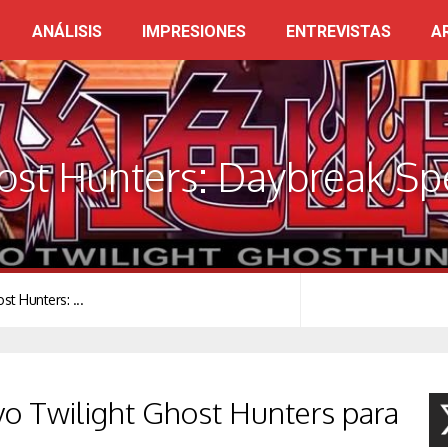
ANÁLISIS
IMPRESIONES
ENTREVISTAS
A
ost Hunters: Daybreak Sp
t Hunters: ...
o Twilight Ghost Hunters para