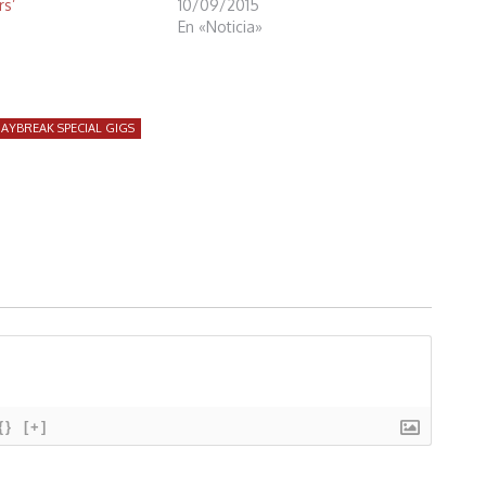
s’
10/09/2015
En «Noticia»
AYBREAK SPECIAL GIGS
{}
[+]