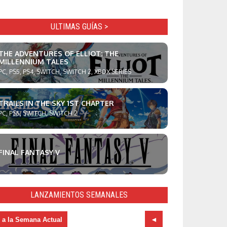
ULTIMAS GUÍAS >
THE ADVENTURES OF ELLIOT: THE
MILLENNIUM TALES
PC, PS5, PS4, SWITCH, SWITCH 2, XBOX SERIES
TRAILS IN THE SKY 1ST CHAPTER
PC, PS5, SWITCH, SWITCH 2
FINAL FANTASY V
LANZAMIENTOS SEMANALES
r a la Semana Actual