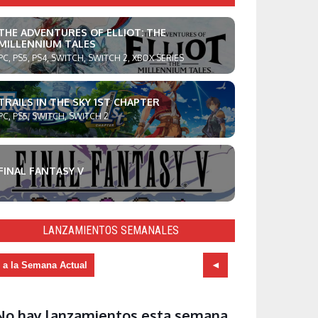
THE ADVENTURES OF ELLIOT: THE
MILLENNIUM TALES
PC, PS5, PS4, SWITCH, SWITCH 2, XBOX SERIES
TRAILS IN THE SKY 1ST CHAPTER
PC, PS5, SWITCH, SWITCH 2
FINAL FANTASY V
LANZAMIENTOS SEMANALES
r a la Semana Actual
No hay lanzamientos esta semana