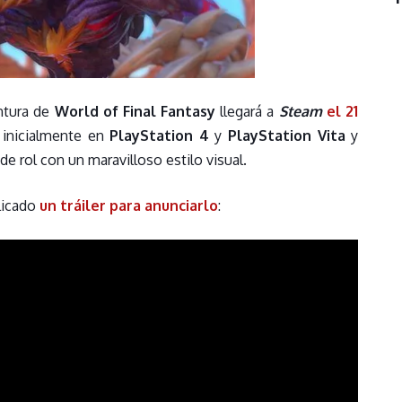
ntura de
World of Final Fantasy
llegará a
Steam
el 21
 inicialmente en
PlayStation 4
y
PlayStation Vita
y
e rol con un maravilloso estilo visual.
licado
un tráiler para anunciarlo
: