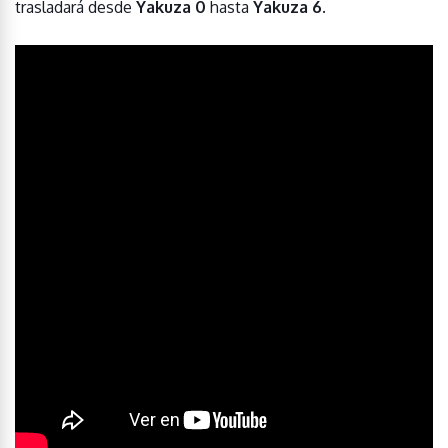
trasladará desde
Yakuza 0
hasta
Yakuza 6
.