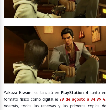
Yakuza Kiwami
se lanzará en
PlayStation 4
tanto en
formato físico como digital el
29 de agosto a 34,99 €
.
Además, todas las reservas y las primeras copias de