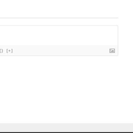
{}
[+]