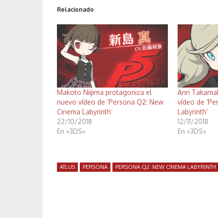
Relacionado
Makoto Niijima protagoniza el
Ann Takamak
nuevo vídeo de ‘Persona Q2: New
vídeo de ‘P
Cinema Labyrinth’
Labyrinth’
22/10/2018
12/11/2018
En «3DS»
En «3DS»
ATLUS
PERSONA
PERSONA Q2: NEW CINEMA LABYRINTH