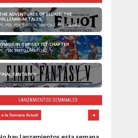
THE ADVENTURES OF ELLIOT: THE
MILLENNIUM TALES
PC, PS5, PS4, SWITCH, SWITCH 2, XBOX SERIES
TRAILS IN THE SKY 1ST CHAPTER
PC, PS5, SWITCH, SWITCH 2
FINAL FANTASY V
LANZAMIENTOS SEMANALES
r a la Semana Actual
No hay lanzamientos esta semana