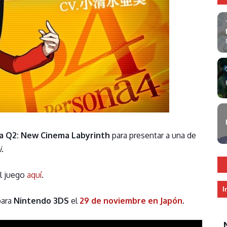
a Q2: New Cinema Labyrinth
para presentar a una de
i
.
el juego
aquí
.
I
para
Nintendo 3DS
el
29 de noviembre en Japón
.