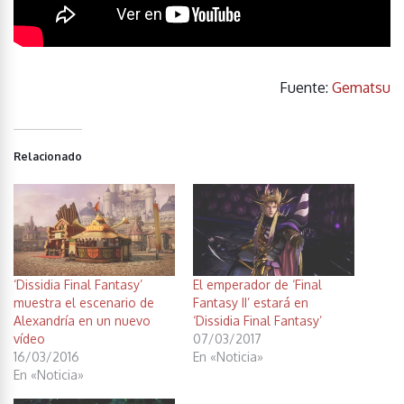
Fuente:
Gematsu
Relacionado
‘Dissidia Final Fantasy’
El emperador de ‘Final
muestra el escenario de
Fantasy II’ estará en
Alexandría en un nuevo
‘Dissidia Final Fantasy’
vídeo
07/03/2017
16/03/2016
En «Noticia»
En «Noticia»