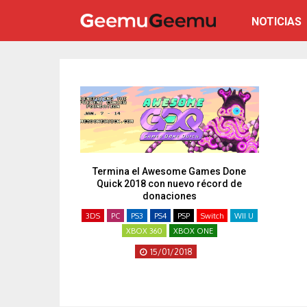
NOTICIAS
Termina el Awesome Games Done
Quick 2018 con nuevo récord de
donaciones
3DS
PC
PS3
PS4
PSP
Switch
WII U
XBOX 360
XBOX ONE
15/01/2018