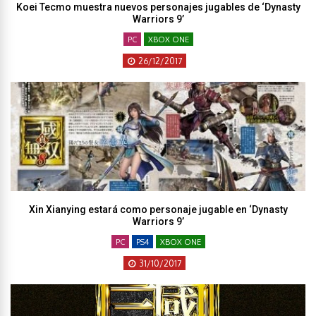
Koei Tecmo muestra nuevos personajes jugables de ‘Dynasty
Warriors 9’
PC
XBOX ONE
26/12/2017
Xin Xianying estará como personaje jugable en ‘Dynasty
Warriors 9’
PC
PS4
XBOX ONE
31/10/2017