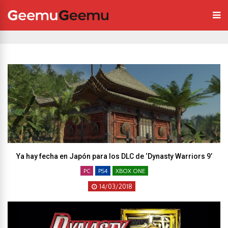
Ya hay fecha en Japón para los DLC de ‘Dynasty Warriors 9’
PC
PS4
XBOX ONE
14/03/2018