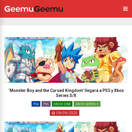
‘Monster Boy and the Cursed Kingdom’ llegará a PS5 y Xbox
Series S/X
PS4
PS5
XBOX ONE
XBOX SERIES X
09/09/2020