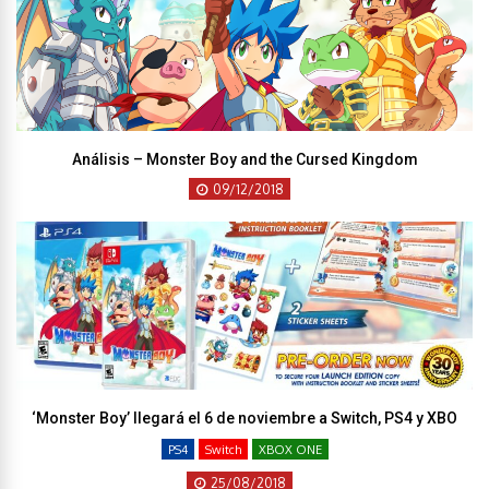
Análisis – Monster Boy and the Cursed Kingdom
09/12/2018
‘Monster Boy’ llegará el 6 de noviembre a Switch, PS4 y XBO
PS4
Switch
XBOX ONE
25/08/2018