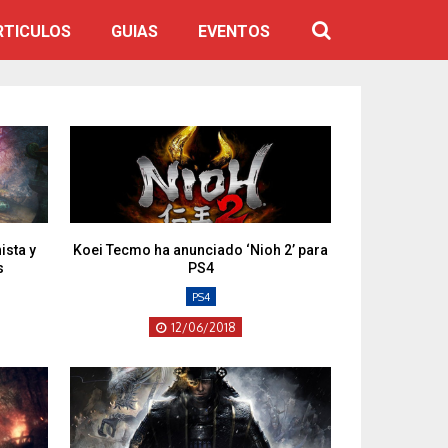
RTICULOS
GUIAS
EVENTOS
ista y
Koei Tecmo ha anunciado ‘Nioh 2’ para
s
PS4
PS4
12/06/2018