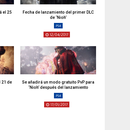
á el 25
Fecha de lanzamiento del primer DLC
de ‘Nioh’
PS4
12/04/2017
l 21 de
Se añadirá un modo gratuito PvP para
‘Nioh’ después del lanzamiento
PS4
17/01/2017