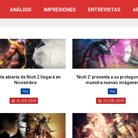
ANÁLISIS
IMPRESIONES
ENTREVISTAS
A
ta abierta de Nioh 2 llegará en
‘Nioh 2’ presenta a su protagon
Noviembre
muestra nuevas imágene
PS4
PS4
15/09/2019
23/08/2019