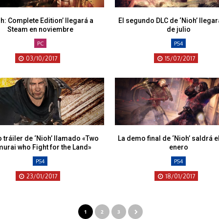
h: Complete Edition’ llegará a
El segundo DLC de ‘Nioh’ llegar
Steam en noviembre
de julio
PC
PS4
03/10/2017
15/07/2017
 tráiler de ‘Nioh’ llamado «Two
La demo final de ‘Nioh’ saldrá e
urai who Fight for the Land»
enero
PS4
PS4
23/01/2017
18/01/2017
1
2
3