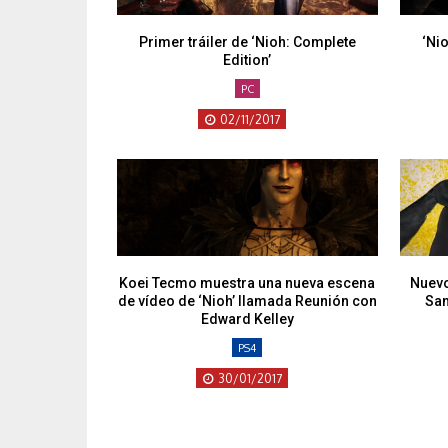
Primer tráiler de ‘Nioh: Complete
‘Nio
Edition’
PC
02/11/2017
Koei Tecmo muestra una nueva escena
Nuevo
de vídeo de ‘Nioh’ llamada Reunión con
Sam
Edward Kelley
PS4
30/01/2017