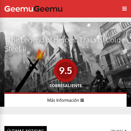
The Legend of Heroes: Trails of Cold
Steel II
9.5
SOBRESALIENTE
Más Información
Ver más