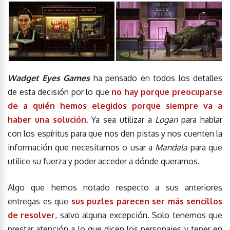
Wadget Eyes Games
ha pensado en todos los detalles
de esta decisión por lo que
no hay porque preocuparse
de a quién hemos elegidos porque siempre va a
haber una solución
. Ya sea utilizar a
Logan
para hablar
con los espíritus para que nos den pistas y nos cuenten la
información que necesitamos o usar a
Mandala
para que
utilice su fuerza y poder acceder a dónde queramos.
Algo que hemos notado respecto a sus anteriores
entregas es que
sus puzles parecen ser más sencillos
de resolver
, salvo alguna excepción. Solo tenemos que
prestar atención a lo que dicen los personajes y tener en