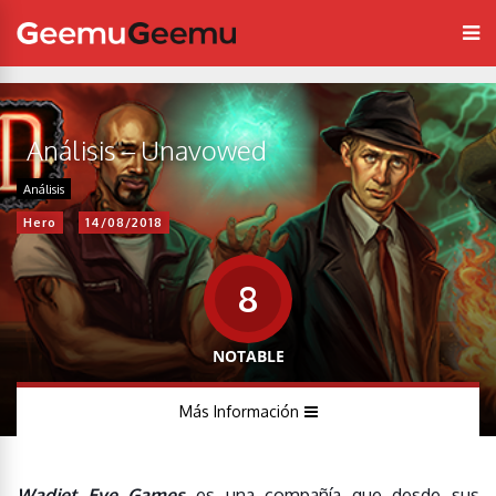
Análisis – Unavowed
Análisis
Hero
14/08/2018
8
NOTABLE
Más Información
Wadjet Eye Games
es una compañía que desde sus