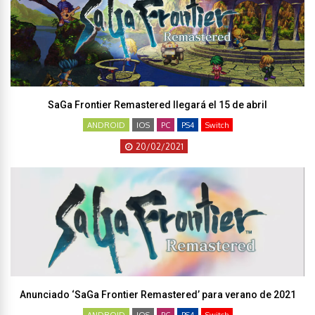
SaGa Frontier Remastered llegará el 15 de abril
ANDROID
IOS
PC
PS4
Switch
20/02/2021
Anunciado ‘SaGa Frontier Remastered’ para verano de 2021
ANDROID
IOS
PC
PS4
Switch