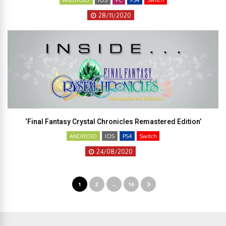
28/11/2020
‘Final Fantasy Crystal Chronicles Remastered Edition’
ANDROID
IOS
PS4
Switch
24/08/2020
1
2
…
16