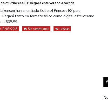
de of Princess EX’ llegará este verano a Switch
 Saizensen han anunciado Code of Princess EX para
 Llegará tanto en formato físico como digital este verano
por $39.99.
10/03/2018
Sin comentarios
1 visitas
V
No